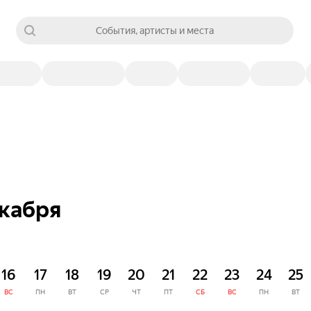
События, артисты и места
екабря
16
17
18
19
20
21
22
23
24
25
ВС
ПН
ВТ
СР
ЧТ
ПТ
СБ
ВС
ПН
ВТ