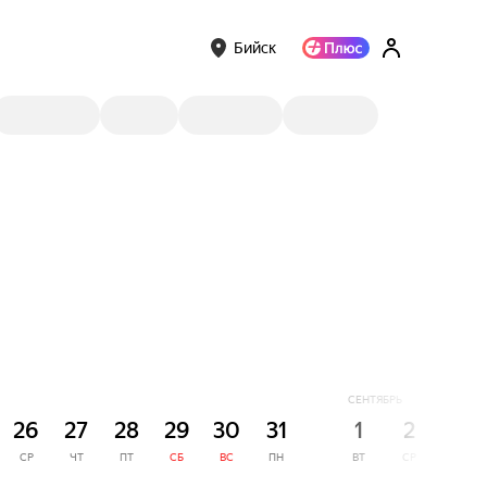
Бийск
СЕНТЯБРЬ
26
27
28
29
30
31
1
2
3
СР
ЧТ
ПТ
СБ
ВС
ПН
ВТ
СР
ЧТ