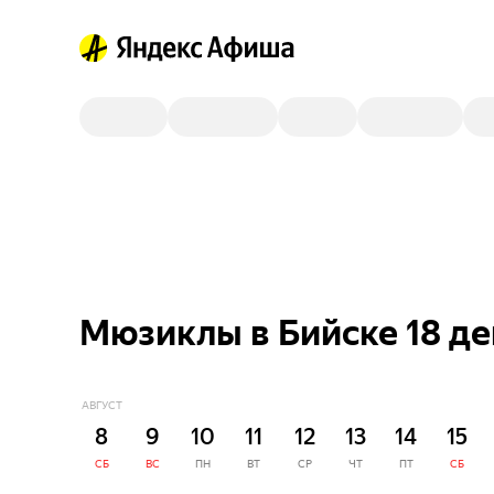
Мюзиклы в Бийске 18 д
АВГУСТ
8
9
10
11
12
13
14
15
СБ
ВС
ПН
ВТ
СР
ЧТ
ПТ
СБ