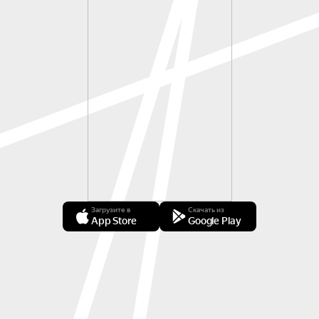
Загрузите в
Скачать из
App Store
Google Play