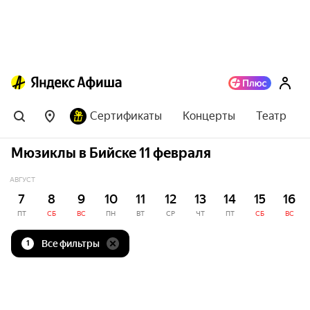
Сертификаты
Концерты
Театр
Мюзиклы в Бийске 11 февраля
АВГУСТ
7
8
9
10
11
12
13
14
15
16
ПТ
СБ
ВС
ПН
ВТ
СР
ЧТ
ПТ
СБ
ВС
Все фильтры
1