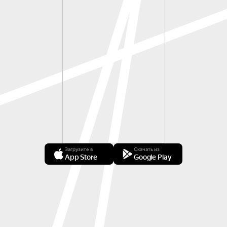
Загрузите в
Скачать из
App Store
Google Play