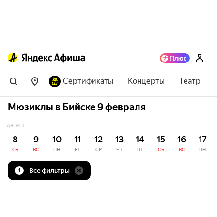
Сертификаты
Концерты
Театр
Мюзиклы в Бийске 9 февраля
АВГУСТ
8
9
10
11
12
13
14
15
16
17
СБ
ВС
ПН
ВТ
СР
ЧТ
ПТ
СБ
ВС
ПН
Все фильтры
1