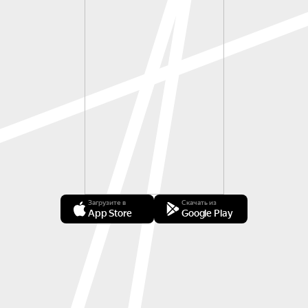
Загрузите в
Скачать из
App Store
Google Play