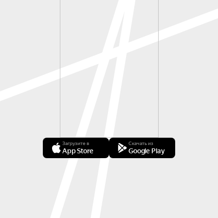
Загрузите в
Скачать из
App Store
Google Play