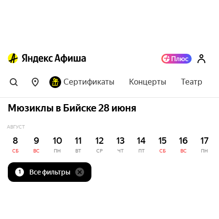
Сертификаты
Концерты
Театр
Мюзиклы в Бийске 28 июня
АВГУСТ
8
9
10
11
12
13
14
15
16
17
СБ
ВС
ПН
ВТ
СР
ЧТ
ПТ
СБ
ВС
ПН
Все фильтры
1