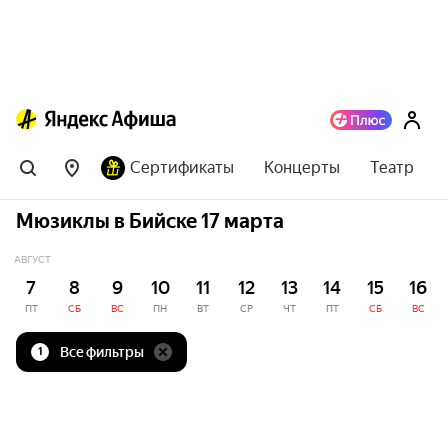
Сертификаты
Концерты
Театр
Мюзиклы в Бийске 17 марта
АВГУСТ
7
8
9
10
11
12
13
14
15
16
ПТ
СБ
ВС
ПН
ВТ
СР
ЧТ
ПТ
СБ
ВС
Все фильтры
1