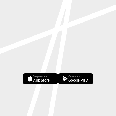
Загрузите в
Скачать из
App Store
Google Play