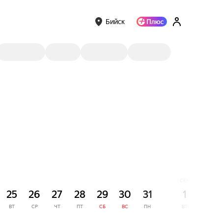
Бийск
СЕНТЯБРЬ
25
26
27
28
29
30
31
1
2
ВТ
СР
ЧТ
ПТ
СБ
ВС
ПН
ВТ
СР