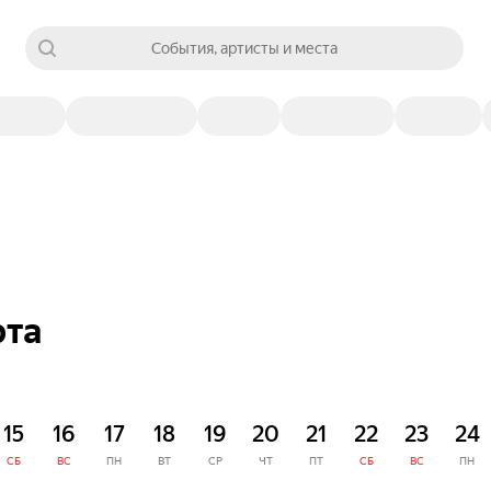
События, артисты и места
рта
15
16
17
18
19
20
21
22
23
24
СБ
ВС
ПН
ВТ
СР
ЧТ
ПТ
СБ
ВС
ПН