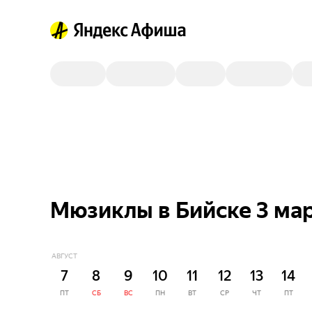
Мюзиклы в Бийске 3 ма
АВГУСТ
7
8
9
10
11
12
13
14
ПТ
СБ
ВС
ПН
ВТ
СР
ЧТ
ПТ