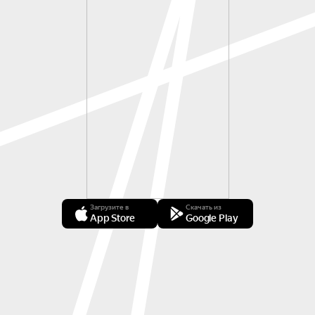
Загрузите в
Скачать из
App Store
Google Play