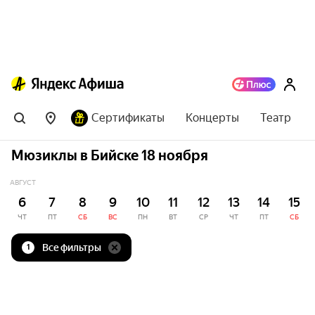
Сертификаты
Концерты
Театр
Мюзиклы в Бийске 18 ноября
АВГУСТ
6
7
8
9
10
11
12
13
14
15
ЧТ
ПТ
СБ
ВС
ПН
ВТ
СР
ЧТ
ПТ
СБ
Все фильтры
1