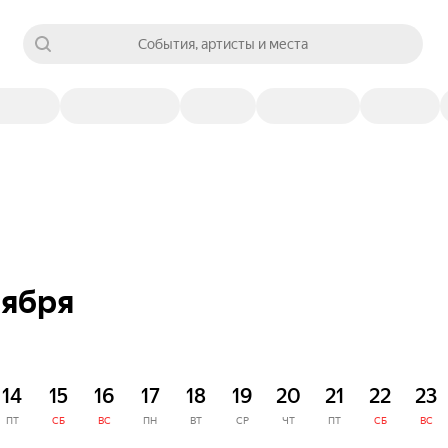
События, артисты и места
оября
14
15
16
17
18
19
20
21
22
23
ПТ
СБ
ВС
ПН
ВТ
СР
ЧТ
ПТ
СБ
ВС