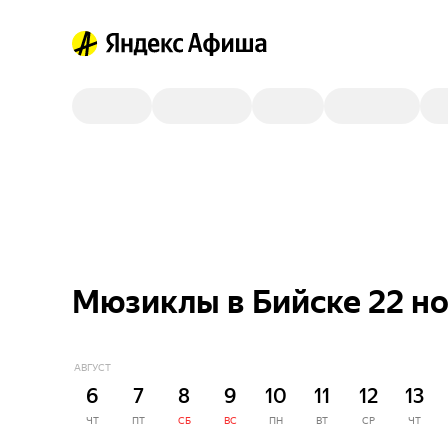
Мюзиклы в Бийске 22 н
АВГУСТ
6
7
8
9
10
11
12
13
ЧТ
ПТ
СБ
ВС
ПН
ВТ
СР
ЧТ