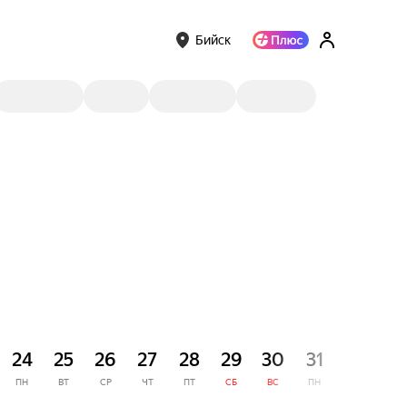
Бийск
СЕНТЯ
24
25
26
27
28
29
30
31
1
ПН
ВТ
СР
ЧТ
ПТ
СБ
ВС
ПН
ВТ