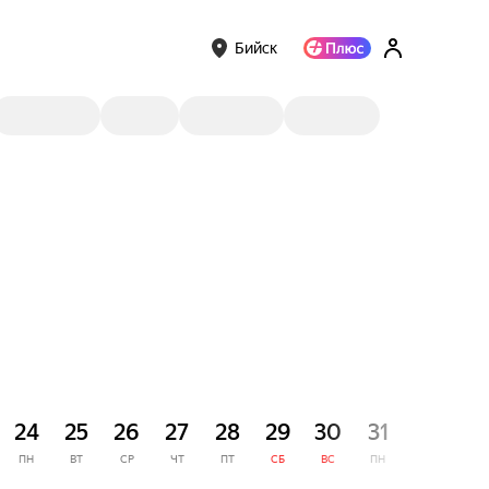
Бийск
СЕНТЯ
24
25
26
27
28
29
30
31
1
ПН
ВТ
СР
ЧТ
ПТ
СБ
ВС
ПН
ВТ