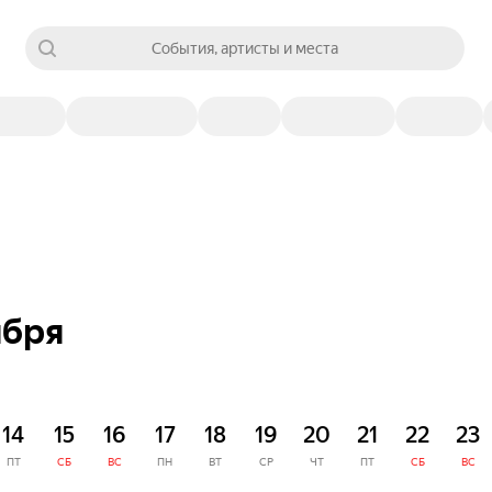
События, артисты и места
ября
14
15
16
17
18
19
20
21
22
23
ПТ
СБ
ВС
ПН
ВТ
СР
ЧТ
ПТ
СБ
ВС