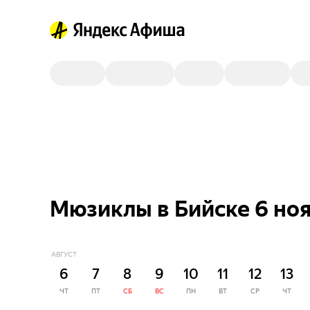
Мюзиклы в Бийске 6 но
АВГУСТ
6
7
8
9
10
11
12
13
ЧТ
ПТ
СБ
ВС
ПН
ВТ
СР
ЧТ