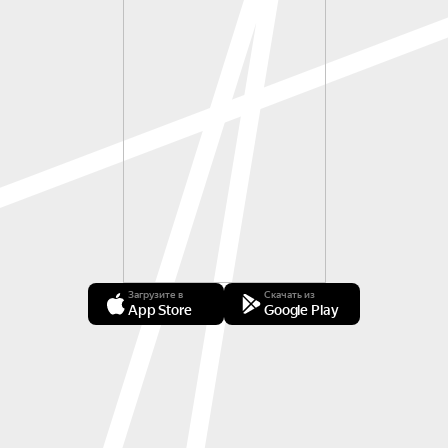
Загрузите в
Скачать из
App Store
Google Play