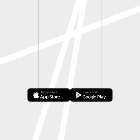
Загрузите в
Скачать из
App Store
Google Play