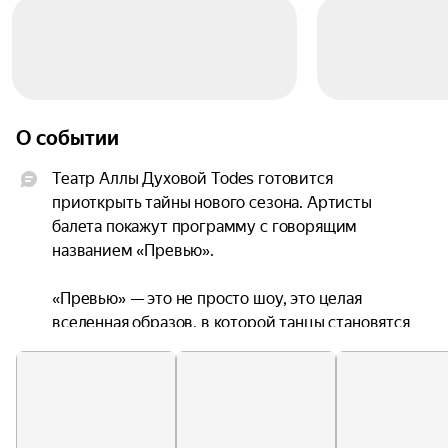
О событии
Театр Аллы Духовой Todes готовится 
приоткрыть тайны нового сезона. Артисты 
балета покажут программу с говорящим 
названием «Превью».

«Превью» — это не просто шоу, это целая 
вселенная образов, в которой танцы становятся 
историями, а артисты — рассказчиками. Здесь 
каждый шаг, каждое вращение и жест словно 
ноты в музыкальной композиции: вместе они 
создают гармонию, вызывая в зрителе 
глубочайшие чувства и переживания.
