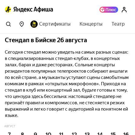
Сертификаты
Концерты
Театр
Стендап в Бийске 26 августа
Сегодня стендап можно увидеть на самых разных сценах:
в специализированных стендап-клубах, в концертных
залах, барах и даже ресторанах. Сольные концерты
резидентов популярных телепроектов собирают аншлаги
по всей стране, а музыканты уступают сцены самобытным
комикам в рамках «открытых микрофонов». Приходя на
стендап в клуб или концертный зал, будьте готовы к тому,
что цензура здесь бессильна: настоящий стендапер не
признаёт правил и компромиссов, не стесняется резких
выражений и легко говорит с аудиторией на понятном ей
языке.
АВГУСТ
7
8
9
10
11
12
13
14
15
16