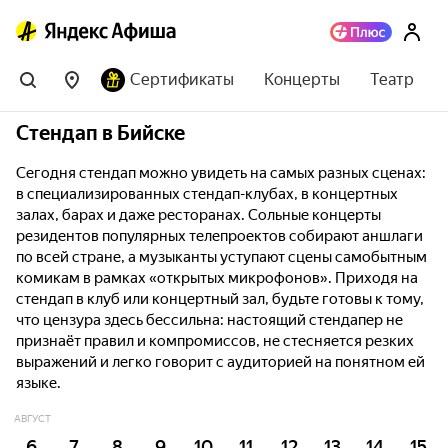
Сертификаты
Концерты
Театр
Стендап в Бийске
Сегодня стендап можно увидеть на самых разных сценах:
в специализированных стендап-клубах, в концертных
залах, барах и даже ресторанах. Сольные концерты
резидентов популярных телепроектов собирают аншлаги
по всей стране, а музыканты уступают сцены самобытным
комикам в рамках «открытых микрофонов». Приходя на
стендап в клуб или концертный зал, будьте готовы к тому,
что цензура здесь бессильна: настоящий стендапер не
признаёт правил и компромиссов, не стесняется резких
выражений и легко говорит с аудиторией на понятном ей
языке.
АВГУСТ
6
7
8
9
10
11
12
13
14
15