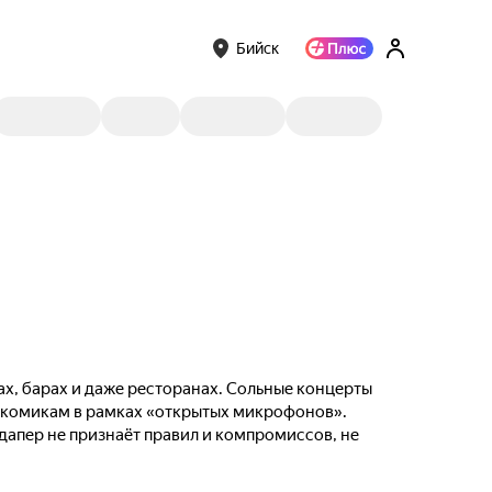
Бийск
ах, барах и даже ресторанах. Сольные концерты
м комикам в рамках «открытых микрофонов».
ндапер не признаёт правил и компромиссов, не