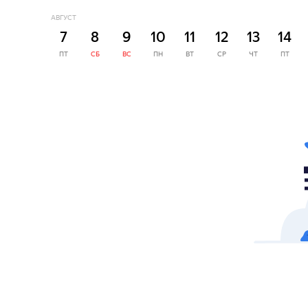
АВГУСТ
7
8
9
10
11
12
13
14
ПТ
СБ
ВС
ПН
ВТ
СР
ЧТ
ПТ