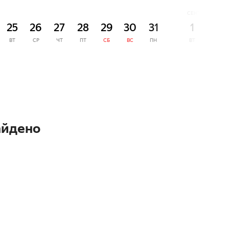
СЕНТЯБРЬ
25
26
27
28
29
30
31
1
2
ВТ
СР
ЧТ
ПТ
СБ
ВС
ПН
ВТ
СР
айдено