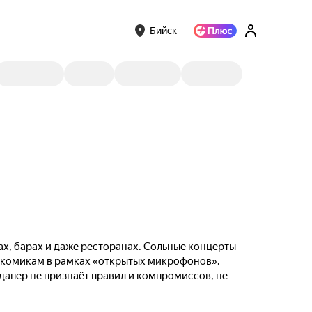
Бийск
ах, барах и даже ресторанах. Сольные концерты
м комикам в рамках «открытых микрофонов».
ндапер не признаёт правил и компромиссов, не