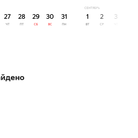
СЕНТЯБРЬ
27
28
29
30
31
1
2
3
4
ЧТ
ПТ
СБ
ВС
ПН
ВТ
СР
ЧТ
ПТ
айдено