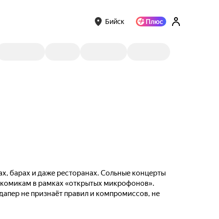
Бийск
ах, барах и даже ресторанах. Сольные концерты
м комикам в рамках «открытых микрофонов».
ндапер не признаёт правил и компромиссов, не