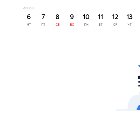
АВГУСТ
6
7
8
9
10
11
12
13
ЧТ
ПТ
СБ
ВС
ПН
ВТ
СР
ЧТ