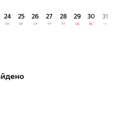
СЕНТЯ
24
25
26
27
28
29
30
31
1
ПН
ВТ
СР
ЧТ
ПТ
СБ
ВС
ПН
ВТ
айдено