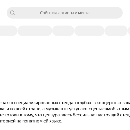
События, артисты и места
нах: в специализированных стендап-клубах, в концертных зал
лаги по всей стране, а музыканты уступают сцены самобытны
те готовы к тому, что цензура здесь бессильна: настоящий сте
иторией на понятном ей языке.