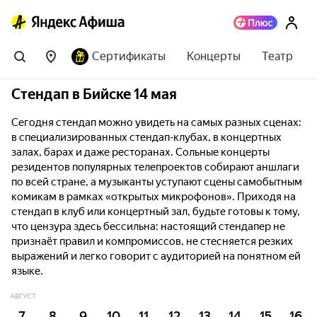
Сертификаты
Концерты
Театр
Стендап в Бийске 14 мая
Сегодня стендап можно увидеть на самых разных сценах:
в специализированных стендап-клубах, в концертных
залах, барах и даже ресторанах. Сольные концерты
резидентов популярных телепроектов собирают аншлаги
по всей стране, а музыканты уступают сцены самобытным
комикам в рамках «открытых микрофонов». Приходя на
стендап в клуб или концертный зал, будьте готовы к тому,
что цензура здесь бессильна: настоящий стендапер не
признаёт правил и компромиссов, не стесняется резких
выражений и легко говорит с аудиторией на понятном ей
языке.
АВГУСТ
7
8
9
10
11
12
13
14
15
16