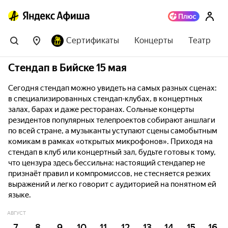
Сертификаты
Концерты
Театр
Стендап в Бийске 15 мая
Сегодня стендап можно увидеть на самых разных сценах:
в специализированных стендап-клубах, в концертных
залах, барах и даже ресторанах. Сольные концерты
резидентов популярных телепроектов собирают аншлаги
по всей стране, а музыканты уступают сцены самобытным
комикам в рамках «открытых микрофонов». Приходя на
стендап в клуб или концертный зал, будьте готовы к тому,
что цензура здесь бессильна: настоящий стендапер не
признаёт правил и компромиссов, не стесняется резких
выражений и легко говорит с аудиторией на понятном ей
языке.
АВГУСТ
7
8
9
10
11
12
13
14
15
16