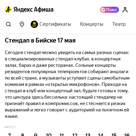
Сертификаты
Концерты
Театр
Стендап в Бийске 17 мая
Сегодня стендап можно увидеть на самых разных сценах:
в специализированных стендап-клубах, в концертных
залах, барах и даже ресторанах. Сольные концерты
резидентов популярных телепроектов собирают аншлаги
по всей стране, а музыканты уступают сцены самобытным
комикам в рамках «открытых микрофонов». Приходя на
стендап в клуб или концертный зал, будьте готовы к тому,
что цензура здесь бессильна: настоящий стендапер не
признаёт правил и компромиссов, не стесняется резких
выражений и легко говорит с аудиторией на понятном ей
языке.
АВГУСТ
7
8
9
10
11
12
13
14
15
16