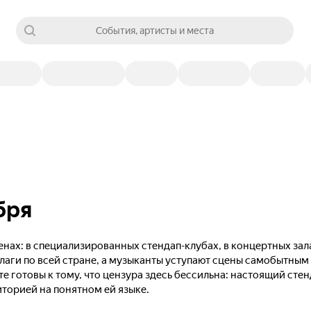
События, артисты и места
бря
нах: в специализированных стендап-клубах, в концертных зал
лаги по всей стране, а музыканты уступают сцены самобытны
те готовы к тому, что цензура здесь бессильна: настоящий сте
иторией на понятном ей языке.