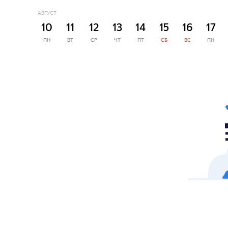
АВГУСТ
10
11
12
13
14
15
16
17
ПН
ВТ
СР
ЧТ
ПТ
СБ
ВС
ПН