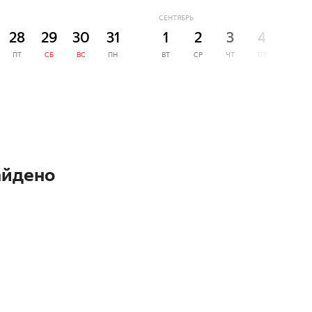
СЕНТЯБРЬ
28
29
30
31
1
2
3
4
5
ПТ
СБ
ВС
ПН
ВТ
СР
ЧТ
ПТ
СБ
айдено