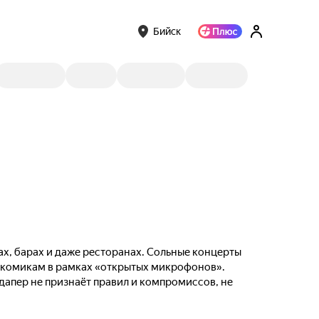
Бийск
ах, барах и даже ресторанах. Сольные концерты
м комикам в рамках «открытых микрофонов».
ндапер не признаёт правил и компромиссов, не