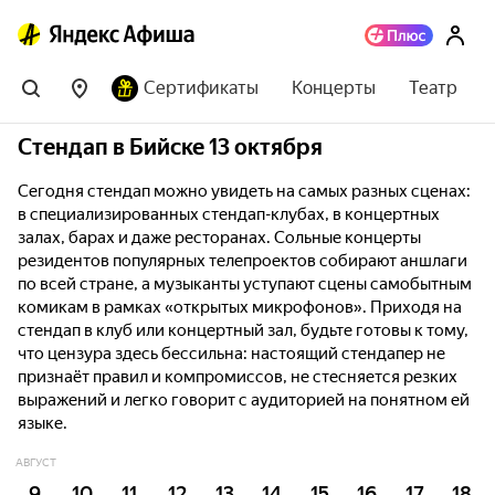
Сертификаты
Концерты
Театр
Стендап в Бийске 13 октября
Сегодня стендап можно увидеть на самых разных сценах:
в специализированных стендап-клубах, в концертных
залах, барах и даже ресторанах. Сольные концерты
резидентов популярных телепроектов собирают аншлаги
по всей стране, а музыканты уступают сцены самобытным
комикам в рамках «открытых микрофонов». Приходя на
стендап в клуб или концертный зал, будьте готовы к тому,
что цензура здесь бессильна: настоящий стендапер не
признаёт правил и компромиссов, не стесняется резких
выражений и легко говорит с аудиторией на понятном ей
языке.
АВГУСТ
9
10
11
12
13
14
15
16
17
18