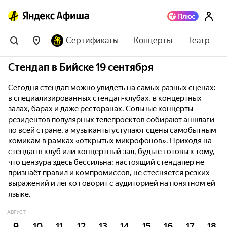
Сертификаты
Концерты
Театр
Стендап в Бийске 19 сентября
Сегодня стендап можно увидеть на самых разных сценах:
в специализированных стендап-клубах, в концертных
залах, барах и даже ресторанах. Сольные концерты
резидентов популярных телепроектов собирают аншлаги
по всей стране, а музыканты уступают сцены самобытным
комикам в рамках «открытых микрофонов». Приходя на
стендап в клуб или концертный зал, будьте готовы к тому,
что цензура здесь бессильна: настоящий стендапер не
признаёт правил и компромиссов, не стесняется резких
выражений и легко говорит с аудиторией на понятном ей
языке.
АВГУСТ
9
10
11
12
13
14
15
16
17
18