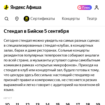
Сертификаты
Концерты
Театр
Стендап в Бийске 5 сентября
Сегодня стендап можно увидеть на самых разных сценах:
в специализированных стендап-клубах, в концертных
залах, барах и даже ресторанах. Сольные концерты
резидентов популярных телепроектов собирают аншлаги
по всей стране, а музыканты уступают сцены самобытным
комикам в рамках «открытых микрофонов». Приходя на
стендап в клуб или концертный зал, будьте готовы к тому,
что цензура здесь бессильна: настоящий стендапер не
признаёт правил и компромиссов, не стесняется резких
выражений и легко говорит с аудиторией на понятном ей
языке.
АВГУСТ
10
11
12
13
14
15
16
17
18
19