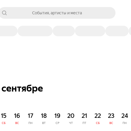
События, артисты и места
 сентябре
15
16
17
18
19
20
21
22
23
24
СБ
ВС
ПН
ВТ
СР
ЧТ
ПТ
СБ
ВС
ПН