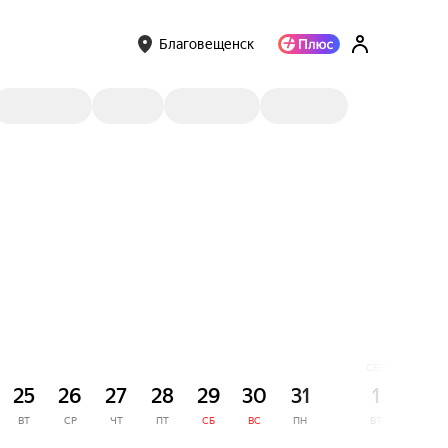
Благовещенск
СЕНТЯБРЬ
25
26
27
28
29
30
31
1
2
ВТ
СР
ЧТ
ПТ
СБ
ВС
ПН
ВТ
СР