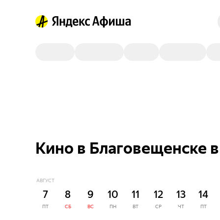
Кино в Благовещенске в
АВГУСТ
7
8
9
10
11
12
13
14
ПТ
СБ
ВС
ПН
ВТ
СР
ЧТ
ПТ