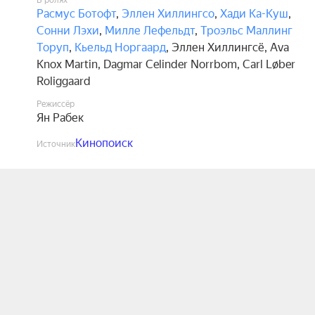
В ролях
Расмус Ботофт
,
Эллен Хиллингсо
,
Хади Ка-Куш
,
Сонни Лэхи
,
Милле Лефельдт
,
Троэльс Маллинг
Торуп
,
Кьельд Норгаард
,
Эллен Хиллингсё
,
Ava
Knox Martin
,
Dagmar Celinder Norrbom
,
Carl Løber
Roliggaard
Режиссёр
Ян Рабек
Кинопоиск
Источник