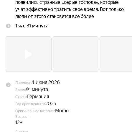
появились странные «серые господа», которые 
учат эффективно тратить своё время. Вот только 
люди от этого становятся всё более 
несчастными, ведь в погоне за продуктивностью 
1 час 31 минута
они растрачивают свои жизни. Момо 
объединяется с Хранителем времени и 
черепашкой-предсказательницей, чтобы понять, 
как избавить город от этих похитителей 
времени и вернуть его жителям потерянную 
радость.
4 июня 2026
Премьера
91 минута
Время
Германия
Страна
2025
Год производства
Momo
Оригинальное название
Возраст
12+