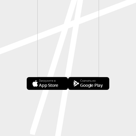
Загрузите в
Скачать из
App Store
Google Play