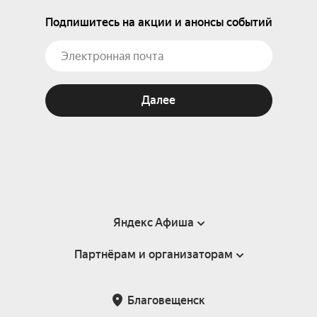
Подпишитесь на акции и анонсы событий
Далее
Яндекс Афиша
Партнёрам и организаторам
Справка
Пользовательское соглашение
Партнёрам и организаторам мероприятий
Благовещенск
Подарочные сертификаты
Билетная система Яндекс Билеты