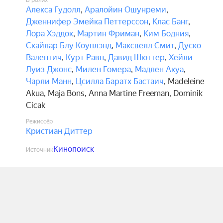
В ролях
Алекса Гудолл
,
Аралойин Ошунреми
,
Дженнифер Эмейка Петтерссон
,
Клас Банг
,
Лора Хэддок
,
Мартин Фриман
,
Ким Бодния
,
Скайлар Блу Коуплэнд
,
Максвелл Смит
,
Дуско
Валентич
,
Курт Равн
,
Давид Шюттер
,
Хейли
Луиз Джонс
,
Милен Гомера
,
Мадлен Акуа
,
Чарли Манн
,
Цсилла Баратх Бастаич
,
Madeleine
Akua
,
Maja Bons
,
Anna Martine Freeman
,
Dominik
Cicak
Режиссёр
Кристиан Диттер
Кинопоиск
Источник