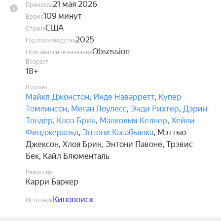
21 мая 2026
Премьера
109 минут
Время
США
Страна
2025
Год производства
Obsession
Оригинальное название
Возраст
18+
В ролях
Майкл Джонстон
,
Инде Наварретт
,
Купер
Томлинсон
,
Меган Лоулесс
,
Энди Рихтер
,
Дэрин
Тондер
,
Клоэ Брин
,
Малкольм Келнер
,
Хейли
Фицджеральд
,
Энтони Касабьянка
,
Мэттью
Джексон
,
Хлоя Брин
,
Энтони Павоне
,
Трэвис
Бек
,
Кайл Блюменталь
Режиссёр
Карри Баркер
Кинопоиск
Источник