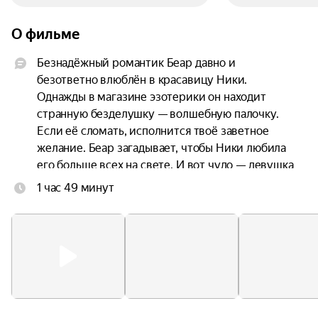
О фильме
Безнадёжный романтик Беар давно и 
безответно влюблён в красавицу Ники. 
Однажды в магазине эзотерики он находит 
странную безделушку — волшебную палочку. 
Если её сломать, исполнится твоё заветное 
желание. Беар загадывает, чтобы Ники любила 
его больше всех на свете. И вот чудо — девушка 
и правда в него влюбляется. Однако его счастью 
1 час 49 минут
быстро приходит конец — Ники буквально им 
одержима, а её знаки внимания становятся всё 
более пугающими. Оказывается, желание парня 
исполнилось, но совсем не так, как он мечтал.