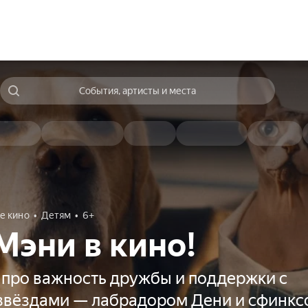
События, артисты и места
е кино
Детям
6+
Мэни в кино!
 про важность дружбы и поддержки с
звёздами — лабрадором Дени и сфинк