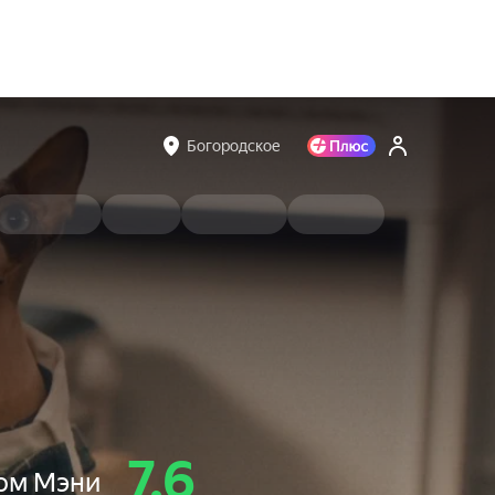
Богородское
7.6
сом Мэни