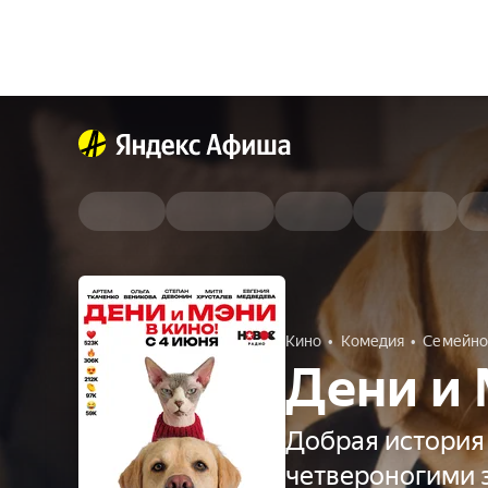
Кино
Комедия
Семейно
Дени и 
Добрая история
четвероногими 