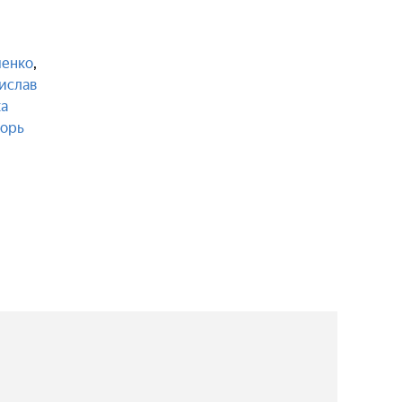
ченко
,
ислав
а
орь