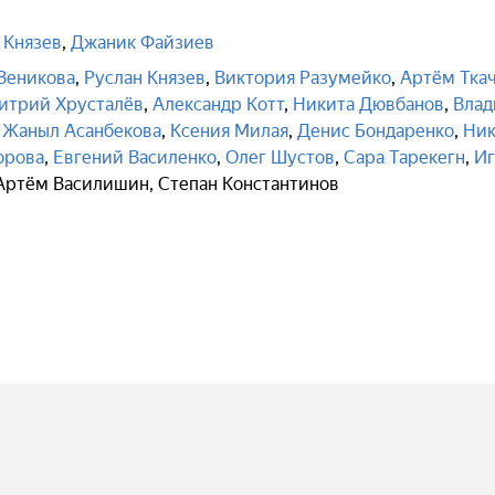
 Князев
,
Джаник Файзиев
Веникова
,
Руслан Князев
,
Виктория Разумейко
,
Артём Тка
итрий Хрусталёв
,
Александр Котт
,
Никита Дювбанов
,
Влад
,
Жаныл Асанбекова
,
Ксения Милая
,
Денис Бондаренко
,
Ник
орова
,
Евгений Василенко
,
Олег Шустов
,
Сара Тарекегн
,
Иг
Артём Василишин
,
Степан Константинов