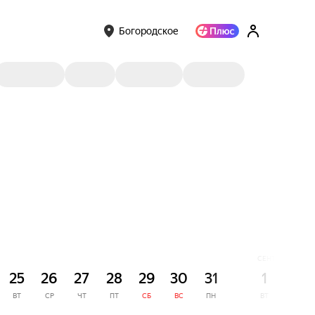
Богородское
СЕНТЯБРЬ
25
26
27
28
29
30
31
1
2
ВТ
СР
ЧТ
ПТ
СБ
ВС
ПН
ВТ
СР