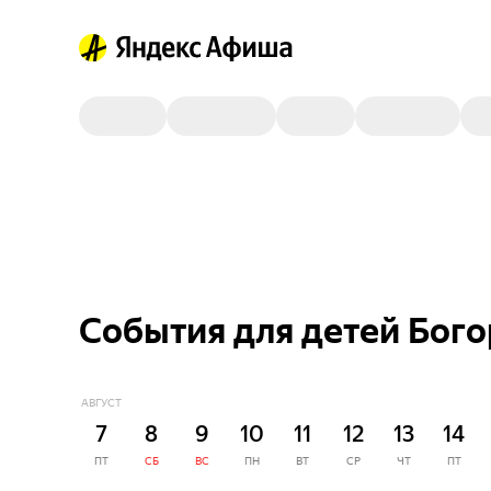
События для детей Бого
АВГУСТ
7
8
9
10
11
12
13
14
ПТ
СБ
ВС
ПН
ВТ
СР
ЧТ
ПТ