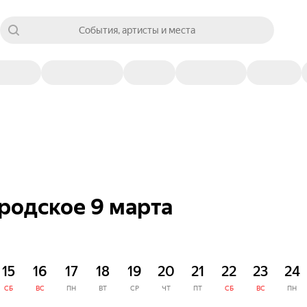
События, артисты и места
родское 9 марта
15
16
17
18
19
20
21
22
23
24
СБ
ВС
ПН
ВТ
СР
ЧТ
ПТ
СБ
ВС
ПН