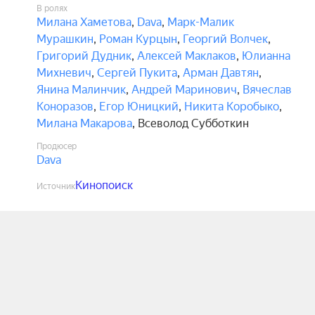
В ролях
Милана Хаметова
,
Dava
,
Марк-Малик
Мурашкин
,
Роман Курцын
,
Георгий Волчек
,
Григорий Дудник
,
Алексей Маклаков
,
Юлианна
Михневич
,
Сергей Пукита
,
Арман Давтян
,
Янина Малинчик
,
Андрей Маринович
,
Вячеслав
Коноразов
,
Егор Юницкий
,
Никита Коробыко
,
Милана Макарова
,
Всеволод Субботкин
Продюсер
Dava
Кинопоиск
Источник