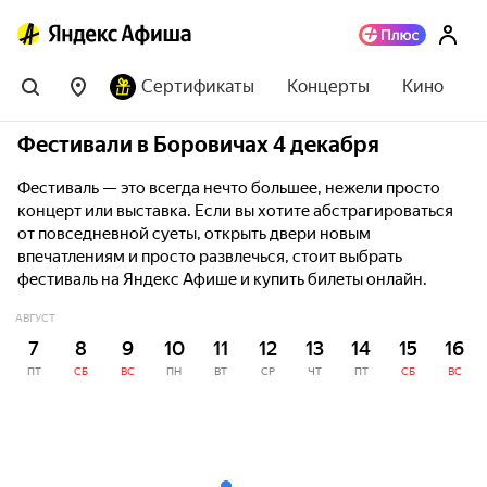
Сертификаты
Концерты
Кино
Фестивали в Боровичах 4 декабря
Фестиваль — это всегда нечто большее, нежели просто
концерт или выставка. Если вы хотите абстрагироваться
от повседневной суеты, открыть двери новым
впечатлениям и просто развлечься, стоит выбрать
фестиваль на Яндекс Афише и купить билеты онлайн.
АВГУСТ
7
8
9
10
11
12
13
14
15
16
ПТ
СБ
ВС
ПН
ВТ
СР
ЧТ
ПТ
СБ
ВС