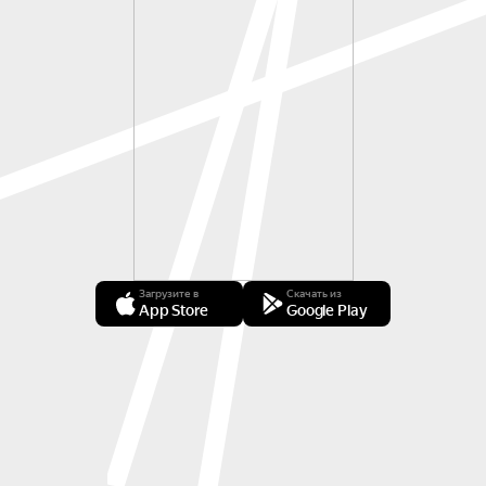
Загрузите в
Скачать из
App Store
Google Play