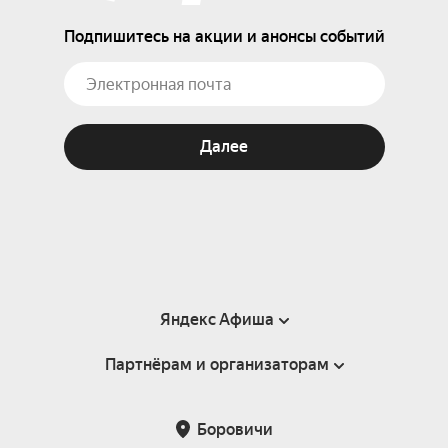
Подпишитесь на акции и анонсы событий
Далее
Яндекс Афиша
Партнёрам и организаторам
Справка
Пользовательское соглашение
Партнёрам и организаторам мероприятий
Боровичи
Подарочные сертификаты
Билетная система Яндекс Билеты