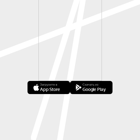
Загрузите в
Скачать из
App Store
Google Play