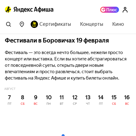
Сертификаты
Концерты
Кино
Фестивали в Боровичах 19 февраля
Фестиваль — это всегда нечто большее, нежели просто
концерт или выставка. Если вы хотите абстрагироваться
от повседневной суеты, открыть двери новым
впечатлениям и просто развлечься, стоит выбрать
фестиваль на Яндекс Афише и купить билеты онлайн.
АВГУСТ
7
8
9
10
11
12
13
14
15
16
ПТ
СБ
ВС
ПН
ВТ
СР
ЧТ
ПТ
СБ
ВС