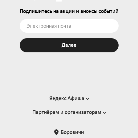
Подпишитесь на акции и анонсы событий
Далее
Яндекс Афиша
Партнёрам и организаторам
Справка
Пользовательское соглашение
Партнёрам и организаторам мероприятий
Боровичи
Подарочные сертификаты
Билетная система Яндекс Билеты