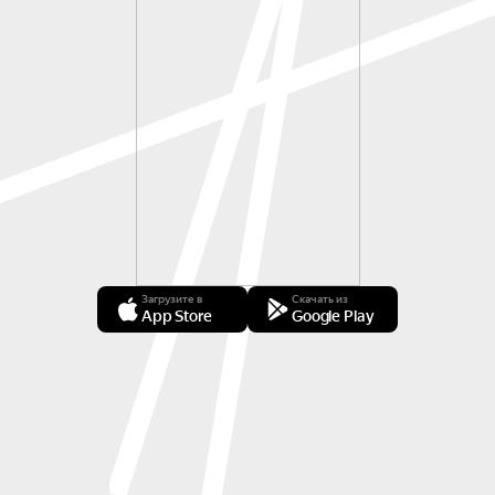
Загрузите в
Скачать из
App Store
Google Play