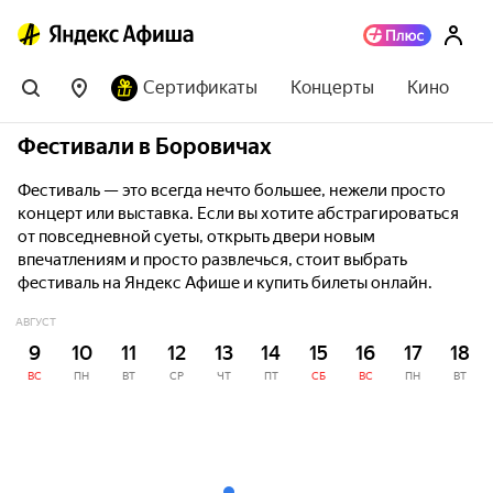
Сертификаты
Концерты
Кино
Фестивали в Боровичах
Фестиваль — это всегда нечто большее, нежели просто
концерт или выставка. Если вы хотите абстрагироваться
от повседневной суеты, открыть двери новым
впечатлениям и просто развлечься, стоит выбрать
фестиваль на Яндекс Афише и купить билеты онлайн.
АВГУСТ
9
10
11
12
13
14
15
16
17
18
ВС
ПН
ВТ
СР
ЧТ
ПТ
СБ
ВС
ПН
ВТ