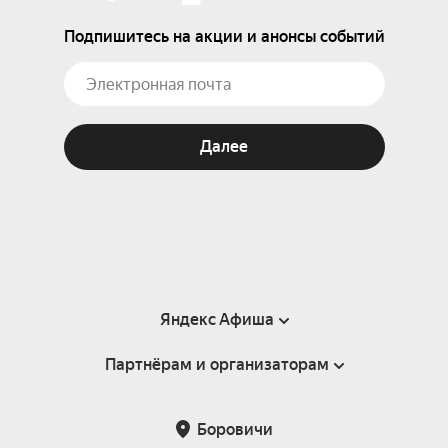
Подпишитесь на акции и анонсы событий
Далее
Яндекс Афиша
Партнёрам и организаторам
Справка
Пользовательское соглашение
Партнёрам и организаторам мероприятий
Боровичи
Подарочные сертификаты
Билетная система Яндекс Билеты