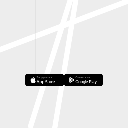
Загрузите в
Скачать из
App Store
Google Play