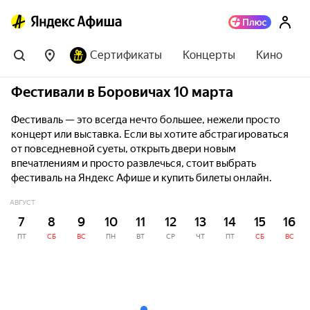
Сертификаты
Концерты
Кино
Фестивали в Боровичах 10 марта
Фестиваль — это всегда нечто большее, нежели просто
концерт или выставка. Если вы хотите абстрагироваться
от повседневной суеты, открыть двери новым
впечатлениям и просто развлечься, стоит выбрать
фестиваль на Яндекс Афише и купить билеты онлайн.
АВГУСТ
7
8
9
10
11
12
13
14
15
16
ПТ
СБ
ВС
ПН
ВТ
СР
ЧТ
ПТ
СБ
ВС