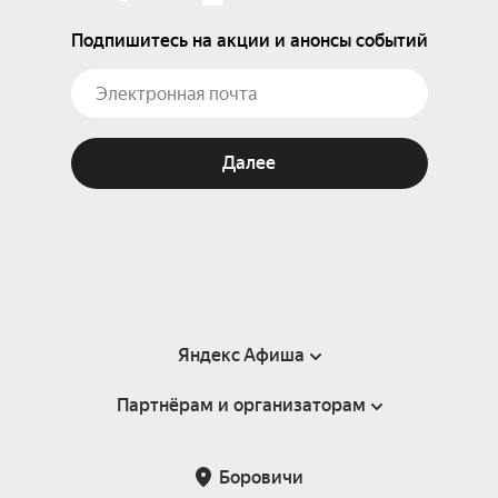
Подпишитесь на акции и анонсы событий
Далее
Яндекс Афиша
Партнёрам и организаторам
Справка
Пользовательское соглашение
Партнёрам и организаторам мероприятий
Боровичи
Подарочные сертификаты
Билетная система Яндекс Билеты