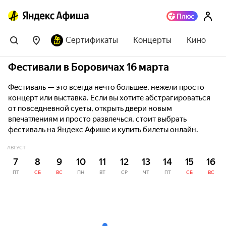
Сертификаты
Концерты
Кино
Фестивали в Боровичах 16 марта
Фестиваль — это всегда нечто большее, нежели просто
концерт или выставка. Если вы хотите абстрагироваться
от повседневной суеты, открыть двери новым
впечатлениям и просто развлечься, стоит выбрать
фестиваль на Яндекс Афише и купить билеты онлайн.
АВГУСТ
7
8
9
10
11
12
13
14
15
16
ПТ
СБ
ВС
ПН
ВТ
СР
ЧТ
ПТ
СБ
ВС