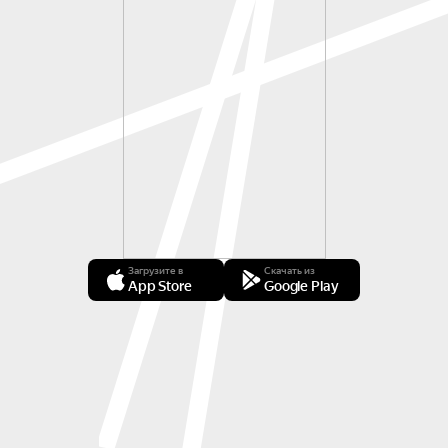
Загрузите в
Скачать из
App Store
Google Play