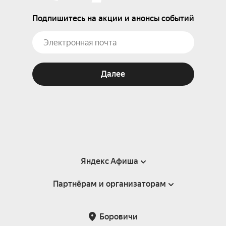
Подпишитесь на акции и анонсы событий
Далее
Яндекс Афиша
Партнёрам и организаторам
Справка
Пользовательское соглашение
Партнёрам и организаторам мероприятий
Боровичи
Подарочные сертификаты
Билетная система Яндекс Билеты