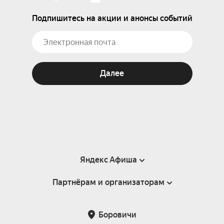
Подпишитесь на акции и анонсы событий
Далее
Яндекс Афиша
Партнёрам и организаторам
Справка
Пользовательское соглашение
Партнёрам и организаторам мероприятий
Боровичи
Подарочные сертификаты
Билетная система Яндекс Билеты