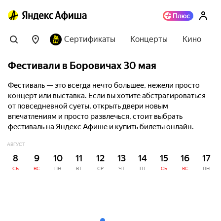
Сертификаты
Концерты
Кино
Фестивали в Боровичах 30 мая
Фестиваль — это всегда нечто большее, нежели просто
концерт или выставка. Если вы хотите абстрагироваться
от повседневной суеты, открыть двери новым
впечатлениям и просто развлечься, стоит выбрать
фестиваль на Яндекс Афише и купить билеты онлайн.
АВГУСТ
8
9
10
11
12
13
14
15
16
17
СБ
ВС
ПН
ВТ
СР
ЧТ
ПТ
СБ
ВС
ПН