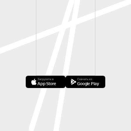
Загрузите в
Скачать из
App Store
Google Play