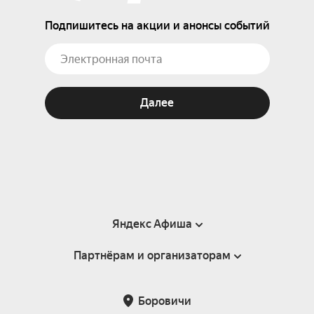
Подпишитесь на акции и анонсы событий
Далее
Яндекс Афиша
Партнёрам и организаторам
Справка
Пользовательское соглашение
Партнёрам и организаторам мероприятий
Боровичи
Подарочные сертификаты
Билетная система Яндекс Билеты