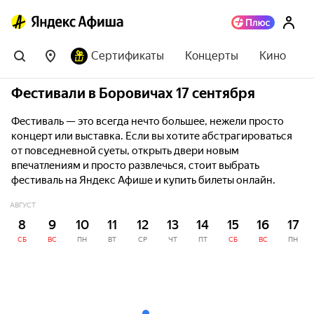
Сертификаты
Концерты
Кино
Фестивали в Боровичах 17 сентября
Фестиваль — это всегда нечто большее, нежели просто
концерт или выставка. Если вы хотите абстрагироваться
от повседневной суеты, открыть двери новым
впечатлениям и просто развлечься, стоит выбрать
фестиваль на Яндекс Афише и купить билеты онлайн.
АВГУСТ
8
9
10
11
12
13
14
15
16
17
СБ
ВС
ПН
ВТ
СР
ЧТ
ПТ
СБ
ВС
ПН