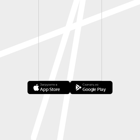
Загрузите в
Скачать из
App Store
Google Play