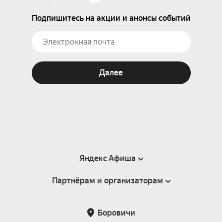
Подпишитесь на акции и анонсы событий
Далее
Яндекс Афиша
Партнёрам и организаторам
Справка
Пользовательское соглашение
Партнёрам и организаторам мероприятий
Боровичи
Подарочные сертификаты
Билетная система Яндекс Билеты