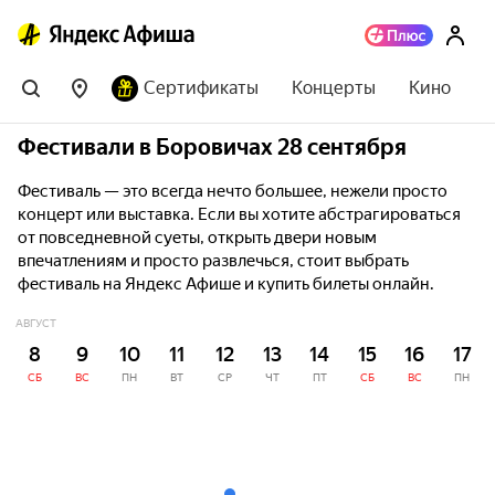
Сертификаты
Концерты
Кино
Фестивали в Боровичах 28 сентября
Фестиваль — это всегда нечто большее, нежели просто
концерт или выставка. Если вы хотите абстрагироваться
от повседневной суеты, открыть двери новым
впечатлениям и просто развлечься, стоит выбрать
фестиваль на Яндекс Афише и купить билеты онлайн.
АВГУСТ
8
9
10
11
12
13
14
15
16
17
СБ
ВС
ПН
ВТ
СР
ЧТ
ПТ
СБ
ВС
ПН