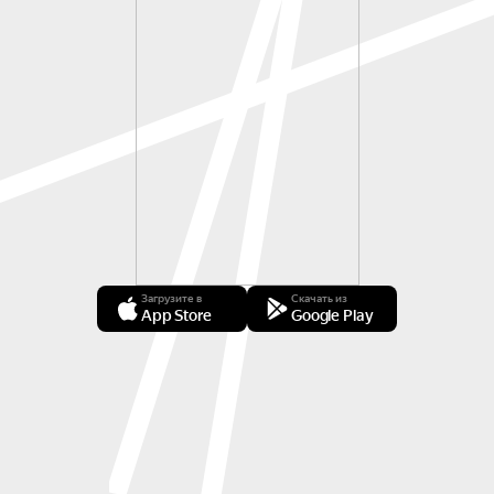
Загрузите в
Скачать из
App Store
Google Play