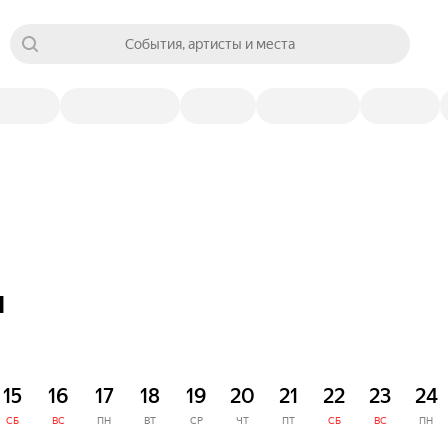
События, артисты и места
я
15
16
17
18
19
20
21
22
23
24
СБ
ВС
ПН
ВТ
СР
ЧТ
ПТ
СБ
ВС
ПН