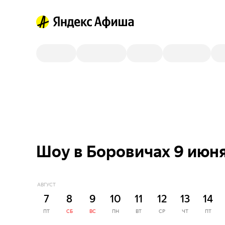
Шоу в Боровичах 9 июн
АВГУСТ
7
8
9
10
11
12
13
14
ПТ
СБ
ВС
ПН
ВТ
СР
ЧТ
ПТ