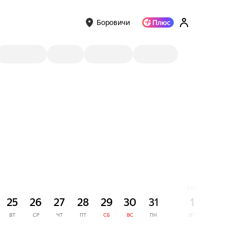
Боровичи
СЕНТЯБРЬ
25
26
27
28
29
30
31
1
2
ВТ
СР
ЧТ
ПТ
СБ
ВС
ПН
ВТ
СР