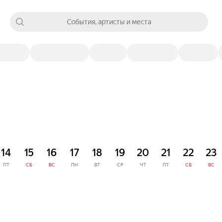
События, артисты и места
14
15
16
17
18
19
20
21
22
23
ПТ
СБ
ВС
ПН
ВТ
СР
ЧТ
ПТ
СБ
ВС