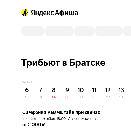
Трибьют в Братске
АВГУСТ
6
7
8
9
10
11
12
13
ЧТ
ПТ
СБ
ВС
ПН
ВТ
СР
ЧТ
до
5%
Симфония Раммштайн при свечах
Концерт
4 октября, 18:00
Дворец искусств
от 2 000 ₽