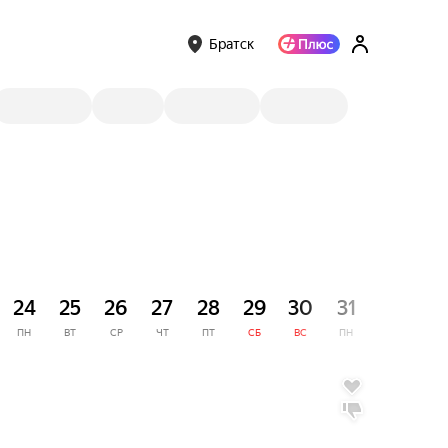
Братск
СЕНТЯ
24
25
26
27
28
29
30
31
1
ПН
ВТ
СР
ЧТ
ПТ
СБ
ВС
ПН
ВТ