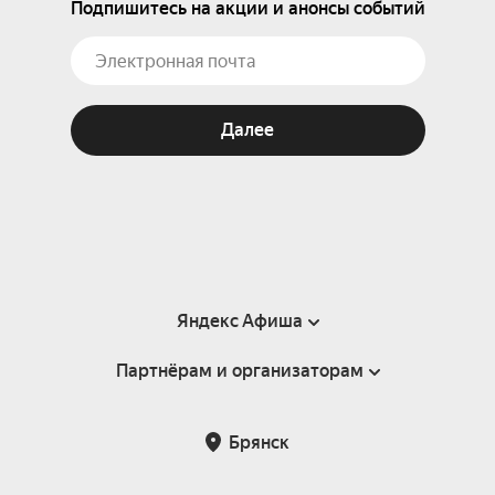
Подпишитесь на акции и анонсы событий
Далее
Яндекс Афиша
Партнёрам и организаторам
Справка
Пользовательское соглашение
Партнёрам и организаторам мероприятий
Брянск
Подарочные сертификаты
Билетная система Яндекс Билеты
Возврат билетов