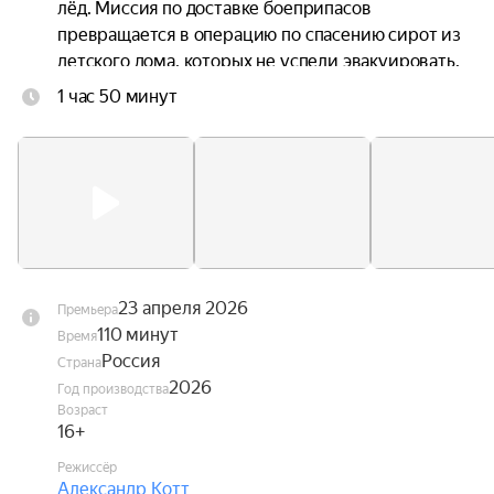
лёд. Миссия по доставке боеприпасов 
превращается в операцию по спасению сирот из 
детского дома, которых не успели эвакуировать. 
Бывшие соперники в спорте по регатам теперь 
1 час 50 минут
должны превратиться в настоящую единую 
команду, чтобы выжить самим и подарить 
надежду всем остальным.

Фильм открытия 48-го Московского 
международного кинофестиваля (2026).
23 апреля 2026
Премьера
110 минут
Время
Россия
Страна
2026
Год производства
Возраст
16+
Режиссёр
Александр Котт