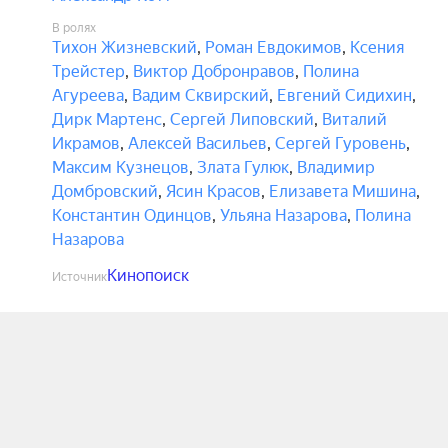
В ролях
Тихон Жизневский
,
Роман Евдокимов
,
Ксения
Трейстер
,
Виктор Добронравов
,
Полина
Агуреева
,
Вадим Сквирский
,
Евгений Сидихин
,
Дирк Мартенс
,
Сергей Липовский
,
Виталий
Икрамов
,
Алексей Васильев
,
Сергей Гуровень
,
Максим Кузнецов
,
Злата Гулюк
,
Владимир
Домбровский
,
Ясин Красов
,
Елизавета Мишина
,
Константин Одинцов
,
Ульяна Назарова
,
Полина
Назарова
Кинопоиск
Источник