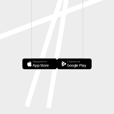
Загрузите в
Скачать из
App Store
Google Play