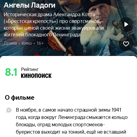
Ангелы Ладоги
Историческая драма Александра Котта
(«Брестская крепость») про спортсменов,
которые ценой своей жизни эвакуировали
жителей блокадного Ленинграда
Драма  •  Кино  •  16+
8.1
Рейтинг
О фильме
В ноябре, в самое начало страшной зимы 1941 
года, когда вокруг Ленинграда смыкается кольцо 
блокады, отряд молодых спортсменов-
буеристов выходит на тонкий, ещё не вставший 