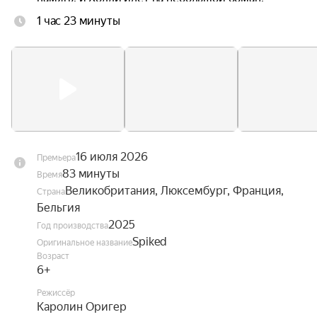
чтобы отправиться с ним в незабываемое 
1 час 23 минуты
путешествие, полное новых знакомств, 
неожиданных опасностей и приключений.
16 июля 2026
Премьера
83 минуты
Время
Великобритания, Люксембург, Франция,
Страна
Бельгия
2025
Год производства
Spiked
Оригинальное название
Возраст
6+
Режиссёр
Каролин Оригер