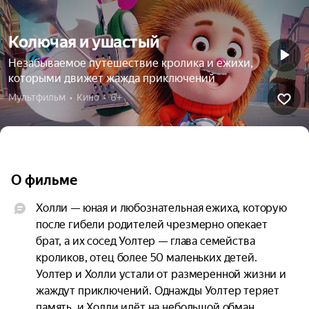
Колючая и ушастый
Незабываемое путешествие кролика и ежихи,
которыми движет жажда приключений
Мультфильм  •  Кино  •  6+
О фильме
Холли — юная и любознательная ежиха, которую 
после гибели родителей чрезмерно опекает 
брат, а их сосед Уолтер — глава семейства 
кроликов, отец более 50 маленьких детей. 
Уолтер и Холли устали от размеренной жизни и 
жаждут приключений. Однажды Уолтер теряет 
память, и Холли идёт на небольшой обман, 