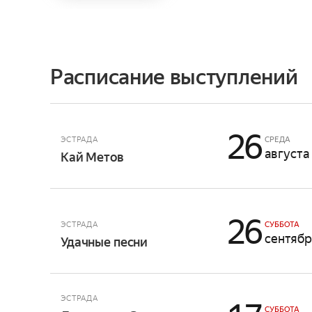
Расписание выступлений
26
ЭСТРАДА
СРЕДА
августа
Кай Метов
26
ЭСТРАДА
СУББОТА
сентяб
Удачные песни
ЭСТРАДА
СУББОТА