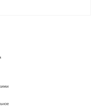
 
кими 
ьное 