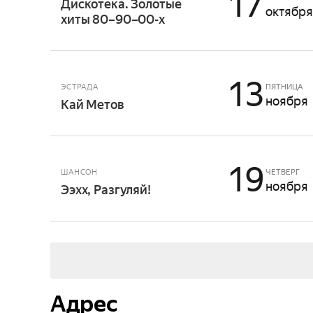
17
Дискотека. Золотые
октября
хиты 80–90–00-х
13
ЭСТРАДА
ПЯТНИЦА
ноября
Кай Метов
19
ШАНСОН
ЧЕТВЕРГ
ноября
Ээхх, Разгуляй!
Адрес