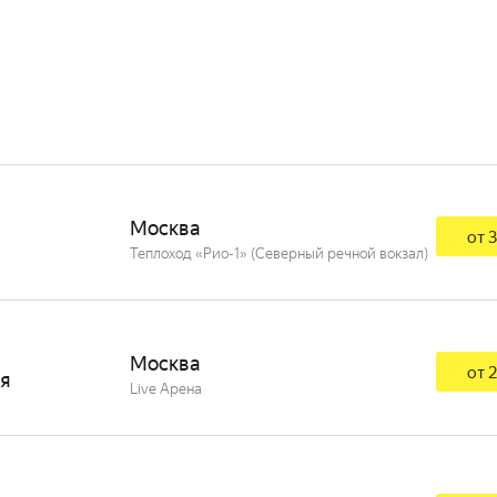
Москва
от 3
Теплоход «Рио-1» (Северный речной вокзал)
Москва
от 2
ря
Live Арена