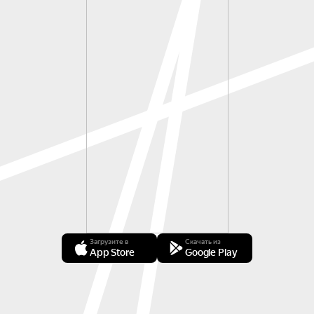
Загрузите в
Скачать из
App Store
Google Play