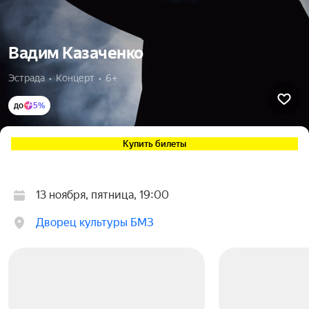
Вадим Казаченко
Эстрада  •  Концерт  •  6+
до
5%
Купить билеты
13 ноября, пятница, 19:00
Дворец культуры БМЗ