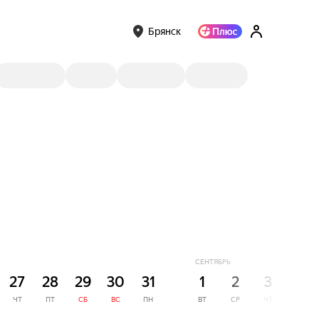
Брянск
СЕНТЯБРЬ
27
28
29
30
31
1
2
3
4
ЧТ
ПТ
СБ
ВС
ПН
ВТ
СР
ЧТ
ПТ