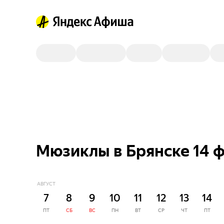
Мюзиклы в Брянске 14 
АВГУСТ
7
8
9
10
11
12
13
14
ПТ
СБ
ВС
ПН
ВТ
СР
ЧТ
ПТ