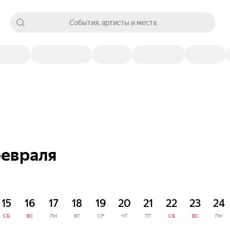
События, артисты и места
февраля
15
16
17
18
19
20
21
22
23
24
СБ
ВС
ПН
ВТ
СР
ЧТ
ПТ
СБ
ВС
ПН