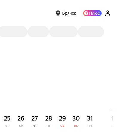
Брянск
СЕНТЯБРЬ
25
26
27
28
29
30
31
1
2
ВТ
СР
ЧТ
ПТ
СБ
ВС
ПН
ВТ
СР