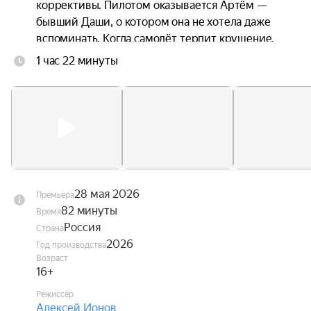
коррективы. Пилотом оказывается Артём — 
бывший Даши, о котором она не хотела даже 
вспоминать. Когда самолёт терпит крушение, 
троим приходится прыгать без подготовки. 
1 час 22 минуты
Стропы путаются. Они чудом остаются в живых 
— но оказываются подвешены над горной 
пропастью посреди бушующих лесных пожаров. 
Даша оказывается между двумя мужчинами, с 
каждым из которых связана её жизнь. Один — 
настоящее. Другой — незажившее прошлое.
28 мая 2026
Премьера
82 минуты
Время
Россия
Страна
2026
Год производства
Возраст
16+
Режиссёр
Алексей Ионов