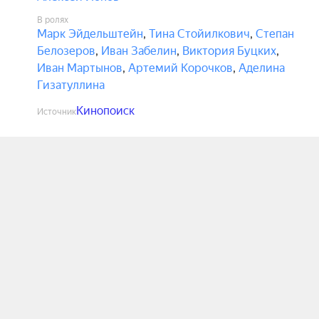
В ролях
Марк Эйдельштейн
,
Тина Стойилкович
,
Степан
Белозеров
,
Иван Забелин
,
Виктория Буцких
,
Иван Мартынов
,
Артемий Корочков
,
Аделина
Гизатуллина
Кинопоиск
Источник