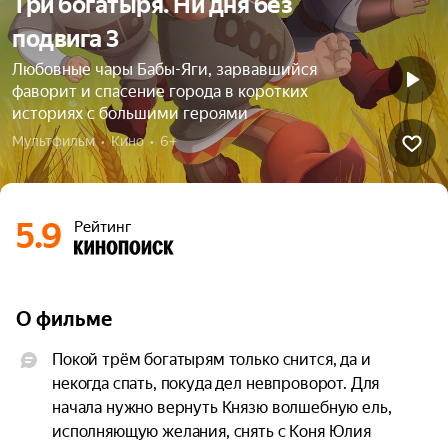
Три богатыря. Ни дня без
подвига 3
Любовные чары Бабы-Яги, зарвавшийся
фаворит и спасение города в коротких
историях с большими героями
Мультфильм  •  Кино  •  6+
5.9
Рейтинг
О фильме
Покой трём богатырям только снится, да и 
некогда спать, покуда дел невпроворот. Для 
начала нужно вернуть Князю волшебную ель, 
исполняющую желания, снять с Коня Юлия 