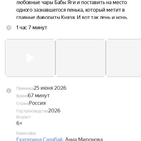
любовные чары Бабы Яги и поставить на место 
одного зазнавшегося пенька, который метит в 
главные фавориты Князя. И вот так день и ночь, 
без отдыха и сна несут они на своих плечах 
1 час 7 минут
целый город со всеми его жителями. Причём, в 
самом прямом смысле. Главное, чтобы не 
уронили.
25 июня 2026
Премьера
67 минут
Время
Россия
Страна
2026
Год производства
Возраст
6+
Режиссёры
Екатерина Салабай
,
Анна Миронова