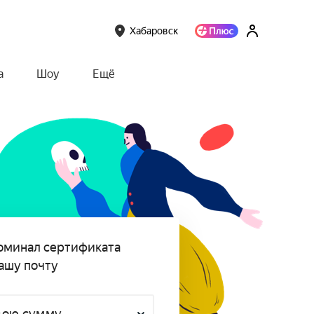
Хабаровск
а
Шоу
Ещё
оминал сертификата
ашу почту
вою сумму