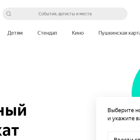
События, артисты и места
Детям
Стендап
Кино
Пушкинская карт
ный
Выберите н
и укажите в
кат
Ввести с