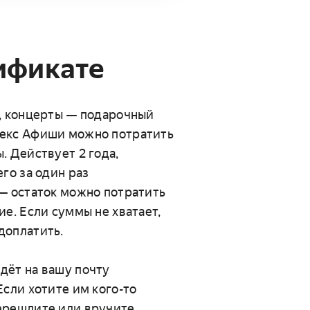
ификате
, концерты — подарочный 
екс Афиши можно потратить 
. Действует 2 года, 
го за один раз 
— остаток можно потратить 
ие. Если суммы не хватает, 
оплатить.

ёт на вашу почту 
Если хотите им кого-то 
ерешлите или вручите 