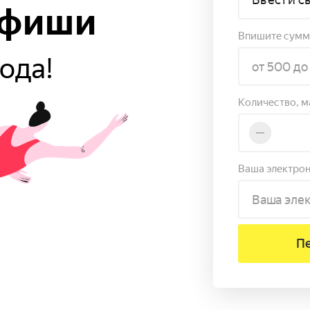
Афиши
Впишите сумму
года!
Количество, м
Ваша электрон
Пе